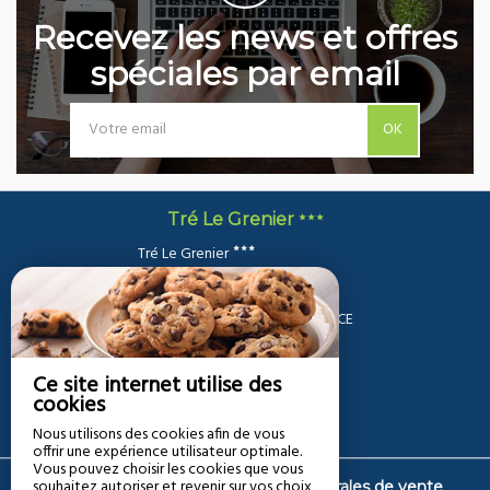
Recevez les news et offres
spéciales par email
OK
Tré Le Grenier
Tré Le Grenier
17 Route De La Laurende,
Lieu-Dit: Tré Le Grenier,
39310 LES MOUSSIERES - FRANCE
+33 7 69 68 07 48
Contacter par email
Ce site internet utilise des
cookies
Nous utilisons des cookies afin de vous
offrir une expérience utilisateur optimale.
Vous pouvez choisir les cookies que vous
souhaitez autoriser et revenir sur vos choix
|
Mentions légales
Conditions générales de vente