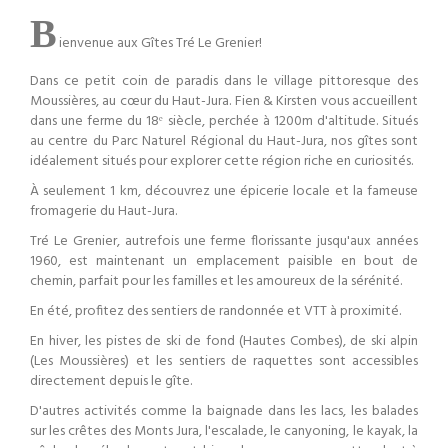
B
ienvenue aux Gîtes Tré Le Grenier!
Dans ce petit coin de paradis dans le village pittoresque des
Moussières, au cœur du Haut-Jura. Fien & Kirsten vous accueillent
dans une ferme du 18ᵉ siècle, perchée à 1200m d'altitude. Situés
au centre du Parc Naturel Régional du Haut-Jura, nos gîtes sont
idéalement situés pour explorer cette région riche en curiosités.
À seulement 1 km, découvrez une épicerie locale et la fameuse
fromagerie du Haut-Jura.
Tré Le Grenier, autrefois une ferme florissante jusqu'aux années
1960, est maintenant un emplacement paisible en bout de
chemin, parfait pour les familles et les amoureux de la sérénité.
En été, profitez des sentiers de randonnée et VTT à proximité.
En hiver, les pistes de ski de fond (Hautes Combes), de ski alpin
(Les Moussières) et les sentiers de raquettes sont accessibles
directement depuis le gîte.
D'autres activités comme la baignade dans les lacs, les balades
sur les crêtes des Monts Jura, l'escalade, le canyoning, le kayak, la