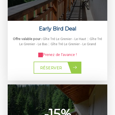
Early Bird Deal
Offre valable pour :
Gîte Tré Le Grenier - Le Haut
|
Gîte Tré
Le Grenier - Le Bas
|
Gîte Tré Le Grenier - Le Grand
Prenez de l'avance !
RÉSERVER
-15%