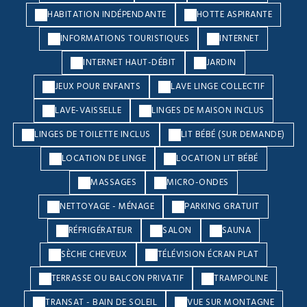
HABITATION INDÉPENDANTE
HOTTE ASPIRANTE
INFORMATIONS TOURISTIQUES
INTERNET
INTERNET HAUT-DÉBIT
JARDIN
JEUX POUR ENFANTS
LAVE LINGE COLLECTIF
LAVE-VAISSELLE
LINGES DE MAISON INCLUS
LINGES DE TOILETTE INCLUS
LIT BÉBÉ (SUR DEMANDE)
LOCATION DE LINGE
LOCATION LIT BÉBÉ
MASSAGES
MICRO-ONDES
NETTOYAGE - MÉNAGE
PARKING GRATUIT
RÉFRIGÉRATEUR
SALON
SAUNA
SÈCHE CHEVEUX
TÉLÉVISION ÉCRAN PLAT
TERRASSE OU BALCON PRIVATIF
TRAMPOLINE
TRANSAT - BAIN DE SOLEIL
VUE SUR MONTAGNE