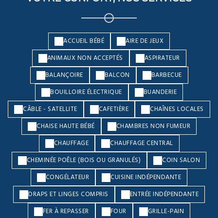
ACCUEIL BÉBÉ
AIRE DE JEUX
ANIMAUX NON ACCEPTÉS
ASPIRATEUR
BALANÇOIRE
BALCON
BARBECUE
BOUILLOIRE ÉLECTRIQUE
BUANDERIE
CÂBLE - SATELLITE
CAFETIÈRE
CHAÎNES LOCALES
CHAISE HAUTE BÉBÉ
CHAMBRES NON FUMEUR
CHAUFFAGE
CHAUFFAGE CENTRAL
CHEMINÉE POÊLE (BOIS OU GRANULÉS)
COIN SALON
CONGÉLATEUR
CUISINE INDÉPENDANTE
DRAPS ET LINGES COMPRIS
ENTRÉE INDÉPENDANTE
FER À REPASSER
FOUR
GRILLE-PAIN