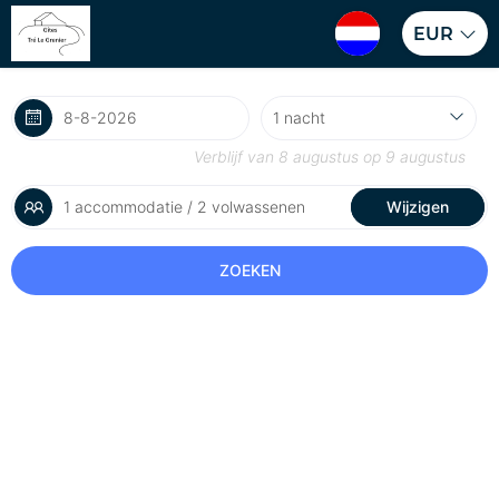
EUR
Verblijf van
8 augustus
op
9 augustus
1 accommodatie / 2 volwassenen
Wijzigen